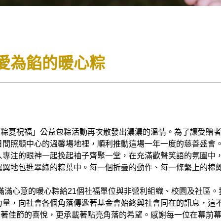
愛為餡的暖心粽
夏祝福」公益包粽活動再次散發出濃濃的溫情。為了讓受贈者
日間照顧中心的溫馨場地裡，順利推動這場一年一度的慈善盛會
人專注的眼神一起挽起袖子齊聚一堂，在充滿歡聲笑語的氛圍中
翼翼地包進翠綠的粽葉中。每一個折疊的動作、每一條繫上的棉
著滿滿心意的暖心粽給21個社福單位與非營利組織、校園及社區
力量，向社會各個角落傳遞著基金會始終與社會同在的訊息，這
，包裹著佳節的喜悅，更承載著點亮角落的希望。感謝每一位在幕前