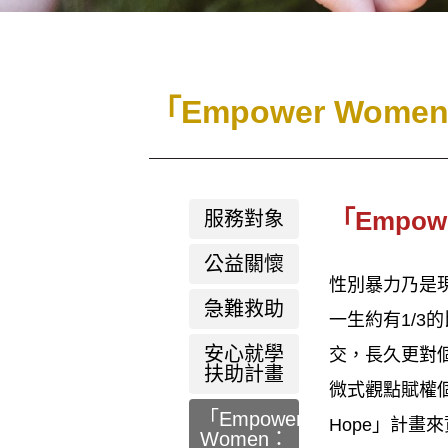
「Empower Wome
「Empow
服務對象
公益關懷
性別暴力乃是
急難救助
一生約有1/
安心就學
交，長久更對
扶助計畫
微式觀點賦權個
「Empower
Hope」計
Women：